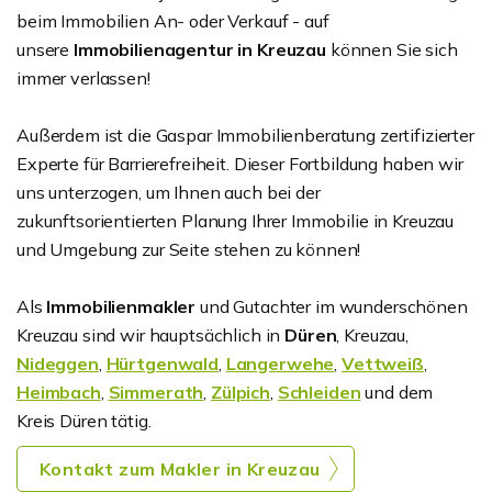
beim Immobilien An- oder Verkauf - auf
unsere
Immobilienagentur in Kreuzau
können Sie sich
immer verlassen!
Außerdem ist die Gaspar Immobilienberatung zertifizierter
Experte für Barrierefreiheit. Dieser Fortbildung haben wir
uns unterzogen, um Ihnen auch bei der
zukunftsorientierten Planung Ihrer Immobilie in Kreuzau
und Umgebung zur Seite stehen zu können!
Als
Immobilienmakler
und Gutachter im wunderschönen
Kreuzau sind wir hauptsächlich in
Düren
, Kreuzau,
Nideggen
,
Hürtgenwald
,
Langerwehe
,
Vettweiß
,
Heimbach
,
Simmerath
,
Zülpich
,
Schleiden
und dem
Kreis Düren tätig.
Kontakt zum Makler in Kreuzau