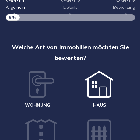
Schritt 1:
Schritt 2:
Schritt 3:
Allgemein
Details
Bewertung
5 %
S
A
Welche Art von Immobilien möchten Sie
bewerten?
W
<
WOHNUNG
HAUS
g