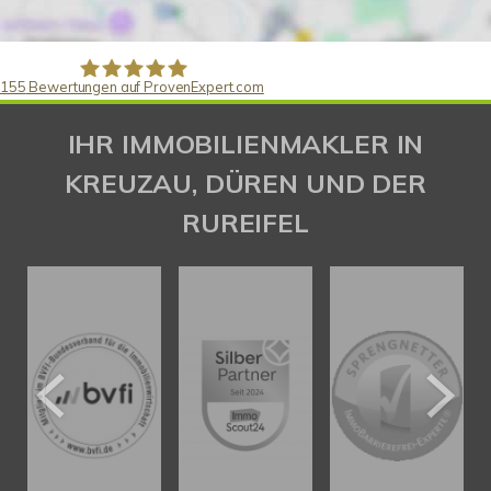
155
Bewertungen auf ProvenExpert.com
Gaspar Immobilienberatung
IHR IMMOBILIENMAKLER IN
KREUZAU, DÜREN UND DER
RUREIFEL