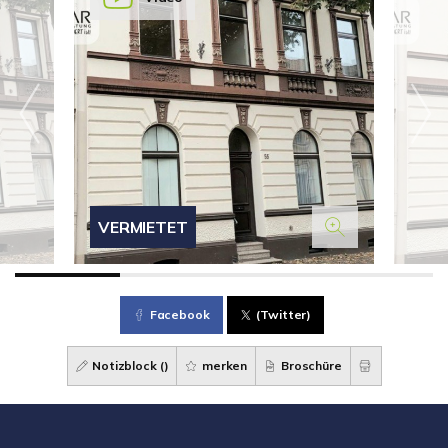
VERMIETET
Facebook
(Twitter)
Notizblock (
)
merken
Broschüre