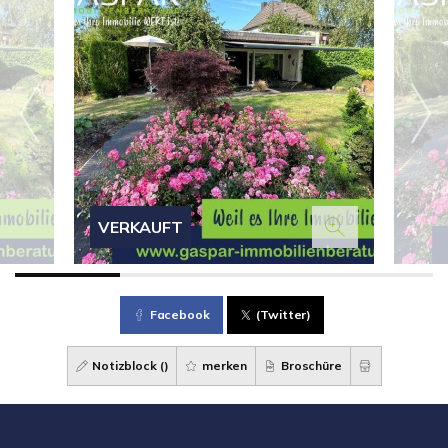
VERKAUFT
Facebook
(Twitter)
Notizblock (
)
merken
Broschüre