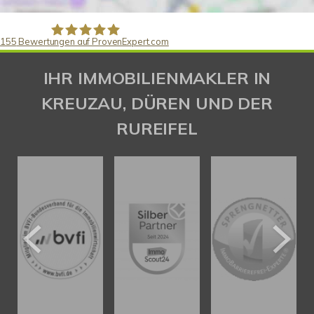
155
Bewertungen auf ProvenExpert.com
Gaspar Immobilienberatung
IHR IMMOBILIENMAKLER IN
KREUZAU, DÜREN UND DER
RUREIFEL