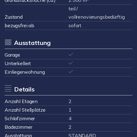
Grundstücksfläche (ca.)
2.500 m²
teil /
Zustand
vollrenovierungsbedürftig
bezugsfrei ab
sofort
Ausstattung
Garage
Unterkellert
Einliegerwohnung
Details
Anzahl Etagen
2
Anzahl Stellplätze
1
Schlafzimmer
4
Badezimmer
2
Ausstattung
STANDARD