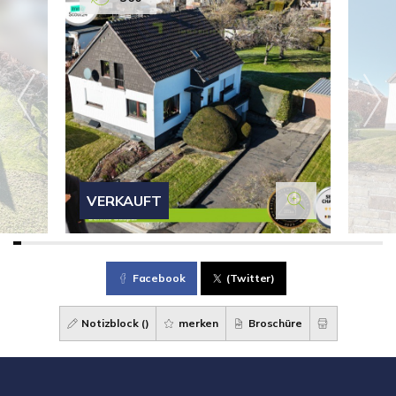
VERKAUFT
Facebook
(Twitter)
Notizblock (
)
merken
Broschüre