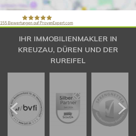
155
Bewertungen auf ProvenExpert.com
Gaspar Immobilienberatung
IHR IMMOBILIENMAKLER IN
KREUZAU, DÜREN UND DER
RUREIFEL