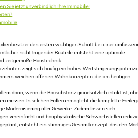
Sie jetzt unverbindlich Ihre Immobilie!
erten?
mmobilie
obilienbesitzer den ersten wichtigen Schritt bei einer umfasse
mtlicher nicht tragender Bauteile entsteht eine optimale
nd zeitgemäße Haustechnik.
zehnten zeigt sich häufig ein hohes Wertsteigerungspotenzia
 Zimmern weichen offenen Wohnkonzepten, die am heutigen
allem dann, wenn die Bausubstanz grundsätzlich intakt ist, abe
en müssen. In solchen Fällen ermöglicht die komplette Freile
ige Modernisierung aller Gewerke. Zudem lassen sich
en vereinfacht und bauphysikalische Schwachstellen reduzie
 geplant, entsteht ein stimmiges Gesamtkonzept, das den Mar