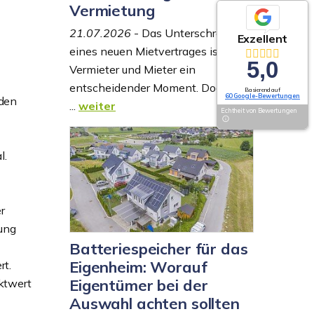
Vermietung
21.07.2026
- Das Unterschreiben
Exzellent
eines neuen Mietvertrages ist für
5,0
Vermieter und Mieter ein
entscheidender Moment. Doch oft
Basierend auf
60 Google-Bewertungen
nden
...
weiter
Echtheit von Bewertungen
l.
r
gung
Batteriespeicher für das
Eigenheim: Worauf
rt.
Eigentümer bei der
ktwert
Auswahl achten sollten