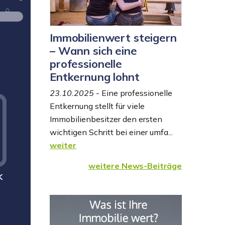
WOHNUNG
| SCHRITT 2: DETAILS
Immobilienwert steigern
– Wann sich eine
Schritt 1:
Allgemein
Schr
professionelle
Entkernung lohnt
55 %
23.10.2025
- Eine professionelle
< 50 m²
Wie groß ist die Wohnfläche der
Entkernung stellt für viele
Wohnung?
Immobilienbesitzer den ersten
wichtigen Schritt bei einer umfa...
weiter
weitere News-Beiträge
K