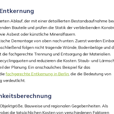
 Entkernung
ierten Ablauf, der mit einer detaillierten Bestandsaufnahme be
nden Bauteile und prüfen die Statik der verbleibenden Konstr
wie Asbest oder künstliche Mineralfasern.
atische Demontage von oben nach unten. Zuerst werden Einba
schließend folgen nicht tragende Wände, Bodenbeläge und d
t die fachgerechte Trennung und Entsorgung der Materialien.
yclingquoten und reduzieren die Kosten. Staub- und Lärmsch
l der Planung. Ein anschauliches Beispiel für das
die
fachgerechte Entkernung in Berlin
, die die Bedeutung von
 verdeutlicht.
chkeitsberechnung
h Objektgröße, Bauweise und regionalen Gegebenheiten. Als
wobei die tatsächlichen Kosten von verschiedenen Faktoren