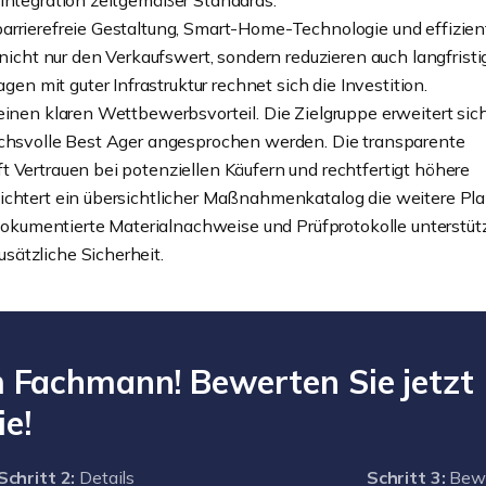
 Integration zeitgemäßer Standards.
arrierefreie Gestaltung, Smart-Home-Technologie und effizien
ht nur den Verkaufswert, sondern reduzieren auch langfristig
 mit guter Infrastruktur rechnet sich die Investition.
einen klaren Wettbewerbsvorteil. Die Zielgruppe erweitert sic
uchsvolle Best Ager angesprochen werden. Die transparente
 Vertrauen bei potenziellen Käufern und rechtfertigt höhere
eichtert ein übersichtlicher Maßnahmenkatalog die weitere Pl
kumentierte Materialnachweise und Prüfprotokolle unterstüt
sätzliche Sicherheit.
Fachmann! Bewerten Sie jetzt
ie!
Schritt 2:
Details
Schritt 3:
Bewe