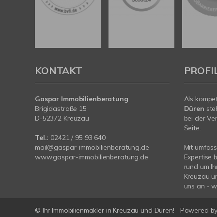
KONTAKT
PROFI
Gaspar Immobilienberatung
Als kompe
Brigidastraße 15
Düren
ste
D-52372 Kreuzau
bei der Ve
Seite.
Tel.:
02421 / 95 93 640
mail@gaspar-immobilienberatung.de
Mit umfas
www.gaspar-immobilienberatung.de
Expertise 
rund um Ih
Kreuzau un
uns an - wi
© Ihr Immobilienmakler in Kreuzau und Düren!
Powered b