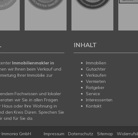
L
INHALT
tenter
Immobilienmakler in
Immobilien
hen wir Ihnen beim Verkauf und
Gutachter
rmietung Ihrer Immobilie zur
Verkaufen
Vermieten
Ratgeber
sendem Fachwissen und lokaler
Service
beraten wir Sie in allen Fragen
Interessenten
r Haus oder Ihre Wohnung in
Kontakt
d den Kreis Düren. Sprechen Sie
r sind für Sie da.
y Immonia GmbH
Impressum
Datenschutz
Sitemap
Widerrufs