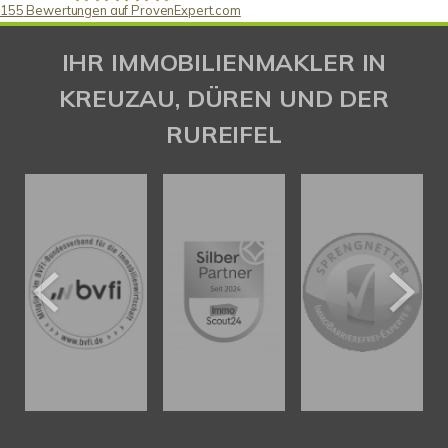
155
Bewertungen auf ProvenExpert.com
Gaspar Immobilienberatung
IHR IMMOBILIENMAKLER IN
KREUZAU, DÜREN UND DER
RUREIFEL