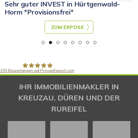
Sehr guter INVEST in Hürtgenwald-
Horm *Provisionsfrei*
ZUM EXPOSE
155
Bewertungen auf ProvenExpert.com
Gaspar Immobilienberatung
IHR IMMOBILIENMAKLER IN
KREUZAU, DÜREN UND DER
RUREIFEL