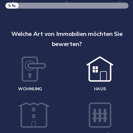
5 %
S
A
Welche Art von Immobilien möchten Sie
bewerten?
W
<
WOHNUNG
HAUS
g