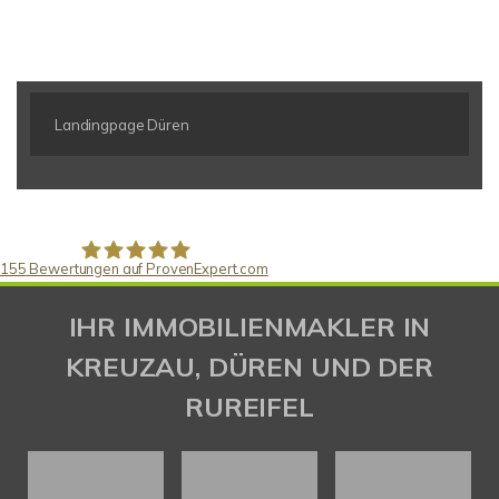
Landingpage Düren
155
Bewertungen auf ProvenExpert.com
Gaspar Immobilienberatung
IHR IMMOBILIENMAKLER IN
KREUZAU, DÜREN UND DER
RUREIFEL