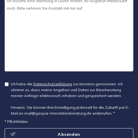
Ich habe die
Datenschutzerklärung
zur Kenntnis genommen. Ich
stimme zu, dass meine Angaben und Daten zur Beantwortung
meiner Anfrage elektronisch erhoben und gespeichert werden.
Hinweis: Sie können Ihre Einwilligung jederzeit für die Zukunft per E-
Mail an mail@gaspar-immobilienberatung.de widerrufen. *
* Pflichtfelder
Absenden