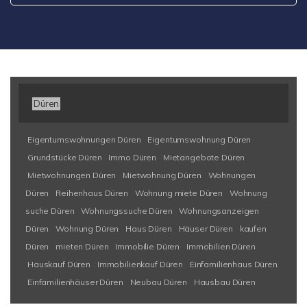
Düren
Eigentumswohnungen Düren
Eigentumswohnung Düren
Grundstücke Düren
Immo Düren
Mietangebote Düren
Mietwohnungen Düren
Mietwohnung Düren
Wohnungen
Düren
Reihenhaus Düren
Wohnung miete Düren
Wohnung
suche Düren
Wohnungssuche Düren
Wohnungsanzeigen
Düren
Wohnung Düren
Haus Düren
Häuser Düren
kaufen
Düren
mieten Düren
Immobilie Düren
Immobilien Düren
Hauskauf Düren
Immobilienkauf Düren
Einfamilienhaus Düren
Einfamilienhäuser Düren
Neubau Düren
Hausbau Düren