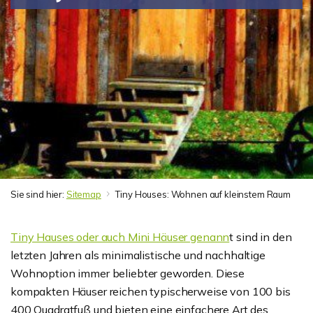
Sie sind hier:
Sitemap
Tiny Houses: Wohnen auf kleinstem Raum
Tiny Hauses oder auch Mini Häuser genann
t sind in den
letzten Jahren als minimalistische und nachhaltige
Wohnoption immer beliebter geworden. Diese
kompakten Häuser reichen typischerweise von 100 bis
400 Quadratfuß und bieten eine einfachere Art des