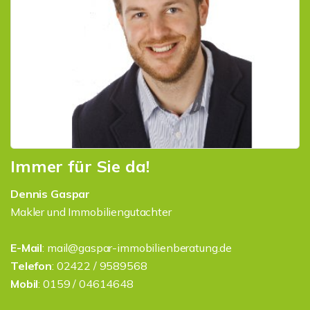
Immer für Sie da!
Dennis Gaspar
Makler und Immobiliengutachter
E-Mail
: mail@gaspar-immobilienberatung.de
Telefon
: 02422 / 9589568
Mobil
: 0159 / 04614648