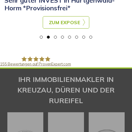
Sehr guter INVEST in Hürtgenwald-
Horm *Provisionsfrei*
ZUM EXPOSE
155
Bewertungen auf ProvenExpert.com
Gaspar Immobilienberatung
IHR IMMOBILIENMAKLER IN
KREUZAU, DÜREN UND DER
RUREIFEL