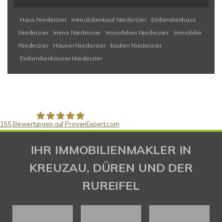
Haus Niederzier
Immobilienkauf Niederzier
Einfamilienhaus
Niederzier
Immo Niederzier
Immobilien Niederzier
Immobilie
Niederzier
Häuser Niederzier
kaufen Niederzier
Einfamilienhäuser Niederzier
155
Bewertungen auf ProvenExpert.com
Gaspar Immobilienberatung
IHR IMMOBILIENMAKLER IN
KREUZAU, DÜREN UND DER
RUREIFEL