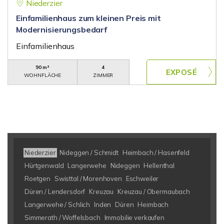
Niederzier
Einfamilienhaus zum kleinen Preis mit
Modernisierungsbedarf
Einfamilienhaus
90 m²
4
WOHNFLÄCHE
ZIMMER
Niederzier
Nideggen / Schmidt
Heimbach / Hasenfeld
Hürtgenwald
Langerwehe
Nideggen
Hellenthal
Roetgen
Swisttal / Morenhoven
Eschweiler
Düren / Lendersdorf
Kreuzau
Kreuzau / Obermaubach
Langerwehe / Schlich
Inden
Düren
Heimbach
Simmerath / Woffelsbach
Immobilie verkaufen