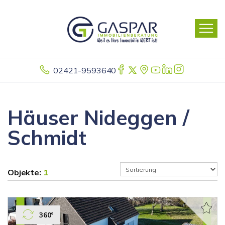
02421-9593640
Häuser Nideggen /
Schmidt
Objekte:
1
360°