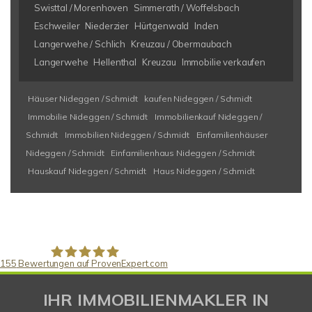
Swisttal / Morenhoven
Simmerath / Woffelsbach
Eschweiler
Niederzier
Hürtgenwald
Inden
Langerwehe / Schlich
Kreuzau / Obermaubach
Langerwehe
Hellenthal
Kreuzau
Immobilie verkaufen
Häuser Nideggen / Schmidt
kaufen Nideggen / Schmidt
Immobilie Nideggen / Schmidt
Immobilienkauf Nideggen /
Schmidt
Immobilien Nideggen / Schmidt
Einfamilienhäuser
Nideggen / Schmidt
Einfamilienhaus Nideggen / Schmidt
Hauskauf Nideggen / Schmidt
Haus Nideggen / Schmidt
155
Bewertungen auf ProvenExpert.com
Gaspar Immobilienberatung
IHR IMMOBILIENMAKLER IN