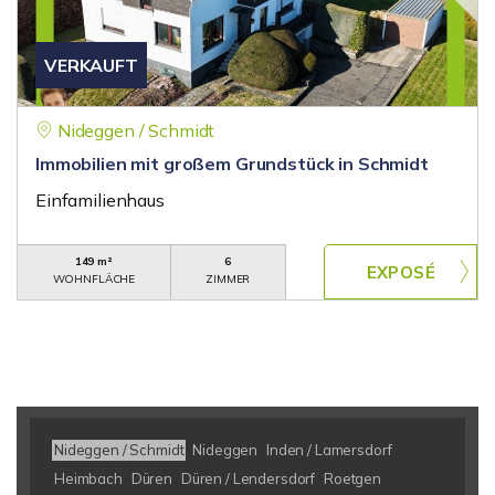
VERKAUFT
Nideggen / Schmidt
Immobilien mit großem Grundstück in Schmidt
Einfamilienhaus
149 m²
6
WOHNFLÄCHE
ZIMMER
Nideggen / Schmidt
Nideggen
Inden / Lamersdorf
Heimbach
Düren
Düren / Lendersdorf
Roetgen