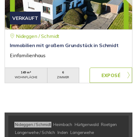
VERKAUFT
Nideggen / Schmidt
Immobilien mit großem Grundstück in Schmidt
Einfamilienhaus
149 m²
6
WOHNFLÄCHE
ZIMMER
Nideggen / Schmidt
Heimbach
Hürtgenwald
Roetgen
Langerwehe / Schlich
Inden
Langerwehe