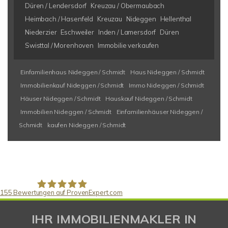
Düren / Lendersdorf
Kreuzau / Obermaubach
Heimbach / Hasenfeld
Kreuzau
Nideggen
Hellenthal
Niederzier
Eschweiler
Inden / Lamersdorf
Düren
Swisttal / Morenhoven
Immobilie verkaufen
Einfamilienhaus Nideggen / Schmidt
Haus Nideggen / Schmidt
Immobilienkauf Nideggen / Schmidt
Immo Nideggen / Schmidt
Häuser Nideggen / Schmidt
Hauskauf Nideggen / Schmidt
Immobilien Nideggen / Schmidt
Einfamilienhäuser Nideggen /
Schmidt
kaufen Nideggen / Schmidt
155
Bewertungen auf ProvenExpert.com
Gaspar Immobilienberatung
IHR IMMOBILIENMAKLER IN