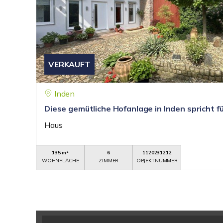
VERKAUFT
Inden
Diese gemütliche Hofanlage in Inden spricht fü
Haus
135 m²
6
1120231212
WOHNFLÄCHE
ZIMMER
OBJEKTNUMMER