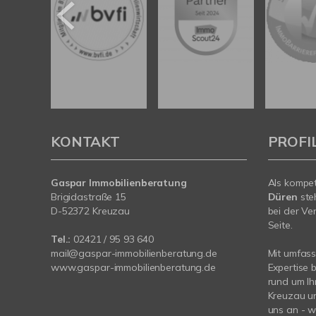
KONTAKT
PROFI
Gaspar Immobilienberatung
Als kompe
Brigidastraße 15
Düren
ste
D-52372 Kreuzau
bei der Ve
Seite.
Tel.:
02421 / 95 93 640
mail@gaspar-immobilienberatung.de
Mit umfas
www.gaspar-immobilienberatung.de
Expertise 
rund um Ih
Kreuzau un
uns an - wi