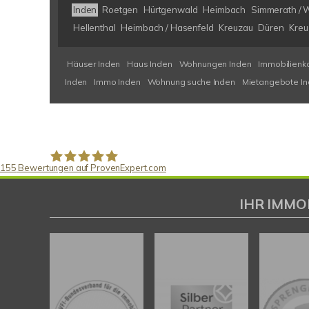
Inden
Roetgen
Hürtgenwald
Heimbach
Simmerath / 
Hellenthal
Heimbach / Hasenfeld
Kreuzau
Düren
Kreu
Häuser Inden
Haus Inden
Wohnungen Inden
Immobilienk
Inden
Immo Inden
Wohnung suche Inden
Mietangebote I
155
Bewertungen auf ProvenExpert.com
Gaspar Immobilienberatung
IHR IMMO