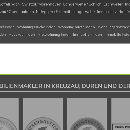
Woffelsbach
Swisttal / Morenhoven
Langerwehe / Schlich
Eschweiler
In
zau / Obermaubach
Nideggen / Schmidt
Langerwehe
Immobilie verkauf
auf Inden
Wohnungssuche Inden
Wohnung miete Inden
Wohnungsanzeigen
nden
Hauskauf Inden
Mietwohnung Inden
Immobilien Inden
Immobilie Inde
BILIENMAKLER IN KREUZAU, DÜREN UND DER