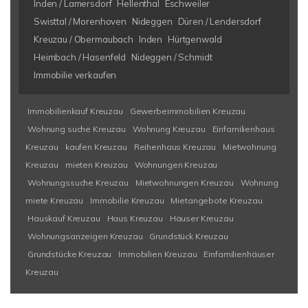
Inden / Lamersdorf
Hellenthal
Eschweiler
Swisttal / Morenhoven
Nideggen
Düren / Lendersdorf
Kreuzau / Obermaubach
Inden
Hürtgenwald
Heimbach / Hasenfeld
Nideggen / Schmidt
Immobilie verkaufen
Immobilienkauf Kreuzau
Gewerbeimmobilien Kreuzau
Wohnung suche Kreuzau
Wohnung Kreuzau
Einfamilienhaus
Kreuzau
kaufen Kreuzau
Reihenhaus Kreuzau
Mietwohnung
Kreuzau
mieten Kreuzau
Wohnungen Kreuzau
Wohnungssuche Kreuzau
Mietwohnungen Kreuzau
Wohnung
miete Kreuzau
Immobilie Kreuzau
Mietangebote Kreuzau
Hauskauf Kreuzau
Haus Kreuzau
Häuser Kreuzau
Wohnungsanzeigen Kreuzau
Grundstück Kreuzau
Grundstücke Kreuzau
Immobilien Kreuzau
Einfamilienhäuser
Kreuzau