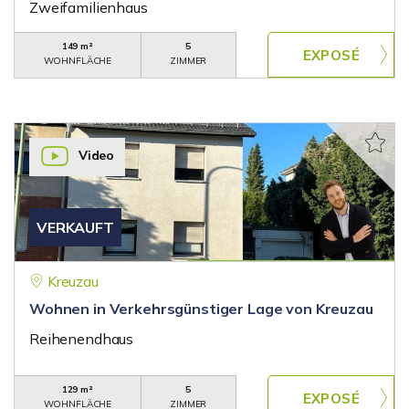
Zweifamilienhaus
149 m²
5
WOHNFLÄCHE
ZIMMER
Video
VERKAUFT
Kreuzau
Wohnen in Verkehrsgünstiger Lage von Kreuzau
Reihenendhaus
129 m²
5
WOHNFLÄCHE
ZIMMER