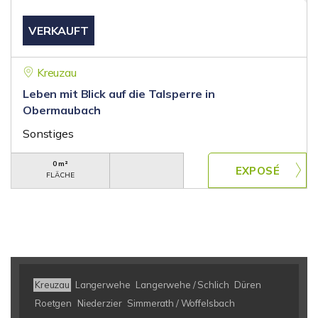
VERKAUFT
Kreuzau
Leben mit Blick auf die Talsperre in
Obermaubach
Sonstiges
0 m²
FLÄCHE
Kreuzau
Langerwehe
Langerwehe / Schlich
Düren
Roetgen
Niederzier
Simmerath / Woffelsbach