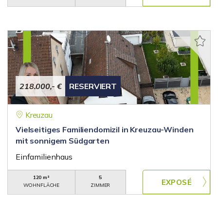
218.000,- €
RESERVIERT
Kreuzau
Vielseitiges Familiendomizil in Kreuzau-Winden
mit sonnigem Südgarten
Einfamilienhaus
120 m²
5
WOHNFLÄCHE
ZIMMER