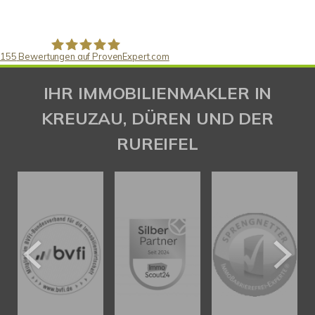
155
Bewertungen auf ProvenExpert.com
Gaspar Immobilienberatung
IHR IMMOBILIENMAKLER IN
KREUZAU, DÜREN UND DER
RUREIFEL