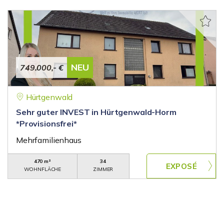
NEU
749.000,- €
Hürtgenwald
Sehr guter INVEST in Hürtgenwald-Horm
*Provisionsfrei*
Mehrfamilienhaus
470 m²
34
WOHNFLÄCHE
ZIMMER