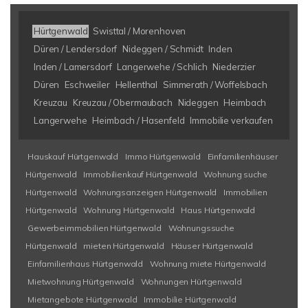
Hürtgenwald
Swisttal / Morenhoven
Düren / Lendersdorf
Nideggen / Schmidt
Inden
Inden / Lamersdorf
Langerwehe / Schlich
Niederzier
Düren
Eschweiler
Hellenthal
Simmerath / Woffelsbach
Kreuzau
Kreuzau / Obermaubach
Nideggen
Heimbach
Langerwehe
Heimbach / Hasenfeld
Immobilie verkaufen
Hauskauf Hürtgenwald
Immo Hürtgenwald
Einfamilienhäuser
Hürtgenwald
Immobilienkauf Hürtgenwald
Wohnung suche
Hürtgenwald
Wohnungsanzeigen Hürtgenwald
Immobilien
Hürtgenwald
Wohnung Hürtgenwald
Haus Hürtgenwald
Gewerbeimmobilien Hürtgenwald
Wohnungssuche
Hürtgenwald
mieten Hürtgenwald
Häuser Hürtgenwald
Einfamilienhaus Hürtgenwald
Wohnung miete Hürtgenwald
Mietwohnung Hürtgenwald
Wohnungen Hürtgenwald
Mietangebote Hürtgenwald
Immobilie Hürtgenwald