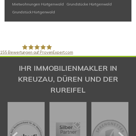
Mietwohnungen Hürtgenwald
Grundstücke Hürtgenwald
Grundstück Hürtgenwald
155
Bewertungen auf ProvenExpert.com
Gaspar Immobilienberatung
IHR IMMOBILIENMAKLER IN
KREUZAU, DÜREN UND DER
RUREIFEL