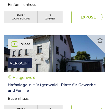
Einfamilienhaus
162 m²
8
WOHNFLÄCHE
ZIMMER
Video
VERKAUFT
Hürtgenwald
Hofanlage in Hürtgenwald - Platz für Gewerbe
und Familie
Bauernhaus
185 m²
8