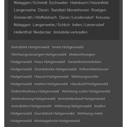
Nideggen / Schmidt
Eschweiler
Heimbach / Hasenfeld
Langerwehe
Düren
Swisttal / Morenhoven
Roetgen
Simmerath / Woffelsbach
Düren / Lendersdorf
Kreuzau
Nideggen
Langerwehe / Schlich
Inden / Lamersdorf
Hellenthal
Niederzier
Immobilie verkaufen
Immobilie Hürtgenwald
Immo Hürtgenwald
Wohnungsanzeigen Hürtgenwald
Mietwohnungen
Hürtgenwald
Haus Hürtgenwald
Gewerbeimmobilien
Hürtgenwald
Grundstücke Hürtgenwald
Einfamilienhäuser
Hürtgenwald
Häuser Hürtgenwald
Wohnungssuche
Hürtgenwald
mieten Hürtgenwald
Hauskauf Hürtgenwald
Einfamilienhaus Hürtgenwald
Wohnung suche Hürtgenwald
Mietwohnung Hürtgenwald
Immobilienkauf Hürtgenwald
Immobilien Hürtgenwald
Wohnung Hürtgenwald
kaufen
Hürtgenwald
Grundstück Hürtgenwald
Wohnung miete
Hürtgenwald
Mietangebote Hürtgenwald