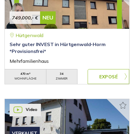
NEU
749.000,- €
Hürtgenwald
Sehr guter INVEST in Hürtgenwald-Horm
*Provisionsfrei*
Mehrfamilienhaus
470 m²
34
WOHNFLÄCHE
ZIMMER
Video
VERKAUFT