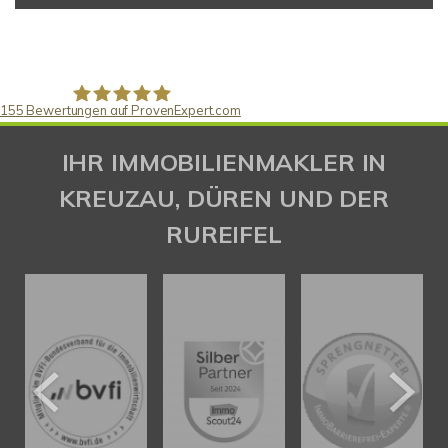
155
Bewertungen auf ProvenExpert.com
Gaspar Immobilienberatung
IHR IMMOBILIENMAKLER IN
KREUZAU, DÜREN UND DER
RUREIFEL