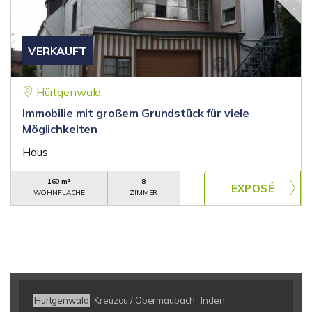
VERKAUFT
Hürtgenwald
Immobilie mit großem Grundstück für viele
Möglichkeiten
Haus
160 m²
8
WOHNFLÄCHE
ZIMMER
Hürtgenwald
Kreuzau / Obermaubach
Inden