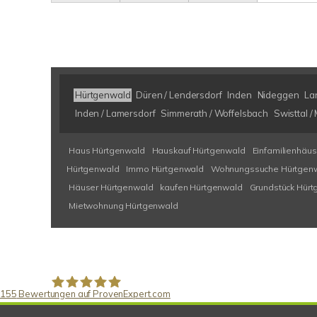
Hürtgenwald
Düren / Lendersdorf
Inden
Nideggen
La
Inden / Lamersdorf
Simmerath / Woffelsbach
Swisttal 
Haus Hürtgenwald
Hauskauf Hürtgenwald
Einfamilienhäu
Hürtgenwald
Immo Hürtgenwald
Wohnungssuche Hürtgen
Häuser Hürtgenwald
kaufen Hürtgenwald
Grundstück Hür
Mietwohnung Hürtgenwald
155
Bewertungen auf ProvenExpert.com