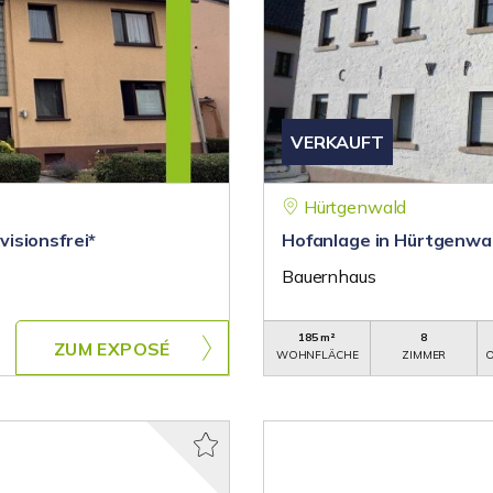
VERKAUFT
Hürtgenwald
isionsfrei*
Hofanlage in Hürtgenwal
Bauernhaus
185 m²
8
ZUM EXPOSÉ
WOHNFLÄCHE
ZIMMER
O