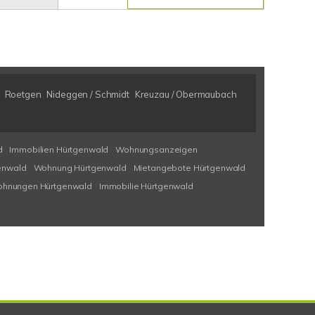
Roetgen
Nideggen / Schmidt
Kreuzau / Obermaubach
d
Immobilien Hürtgenwald
Wohnungsanzeigen
enwald
Wohnung Hürtgenwald
Mietangebote Hürtgenwald
ohnungen Hürtgenwald
Immobilie Hürtgenwald