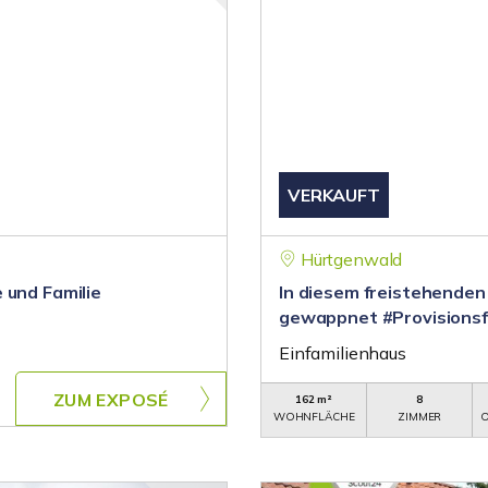
VERKAUFT
Hürtgenwald
 und Familie
In diesem freistehenden 
gewappnet #Provisionsf
Einfamilienhaus
ZUM EXPOSÉ
162 m²
8
WOHNFLÄCHE
ZIMMER
O