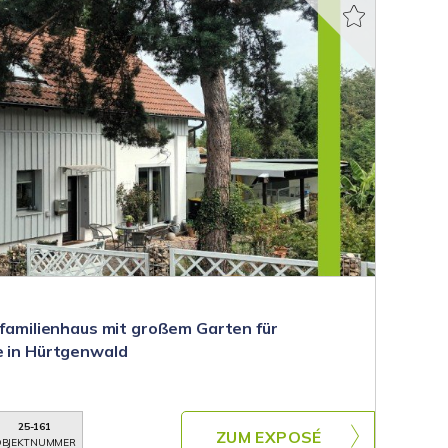
nfamilienhaus mit großem Garten für
e in Hürtgenwald
25-161
ZUM EXPOSÉ
BJEKTNUMMER