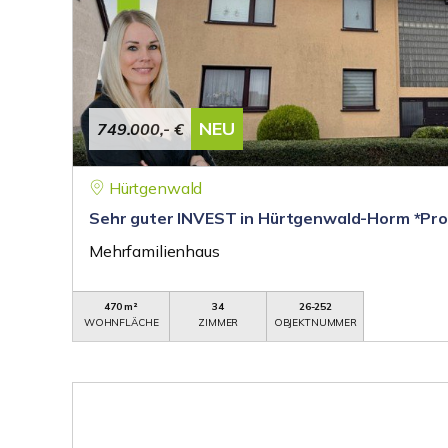
NEU
749.000,- €
Hürtgenwald
Sehr guter INVEST in Hürtgenwald-Horm *Prov
Mehrfamilienhaus
470 m²
34
26-252
WOHNFLÄCHE
ZIMMER
OBJEKTNUMMER