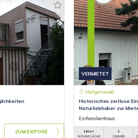
VERMIETET
Hürtgenwald
lichkeiten
Historisches zeitlose Ei
Naturliebhaber zur Miet
Einfamilienhaus
ZUM EXPOSÉ
140 m²
3
WOHNFLÄCHE
ZIMMER
O