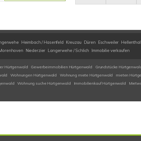
ngerwehe
Heimbach / Hasenfeld
Kreuzau
Düren
Eschweiler
Hellenthal
/ Morenhoven
Niederzier
Langerwehe / Schlich
Immobilie verkaufen
ser Hürtgenwald
Gewerbeimmobilien Hürtgenwald
Grundstücke Hürtgenwal
wald
Wohnungen Hürtgenwald
Wohnung miete Hürtgenwald
mieten Hürtg
tgenwald
Wohnung suche Hürtgenwald
Immobilienkauf Hürtgenwald
Mietw