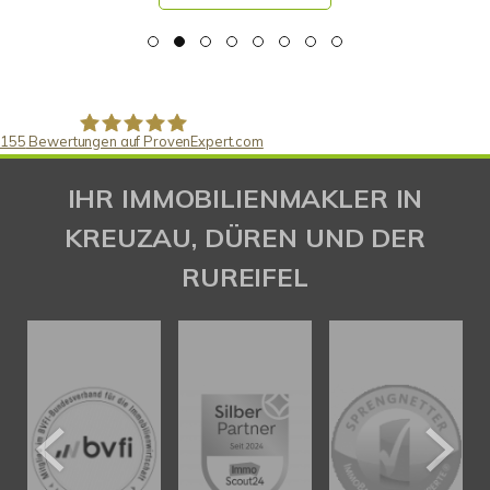
155
Bewertungen auf ProvenExpert.com
Gaspar Immobilienberatung
IHR IMMOBILIENMAKLER IN
KREUZAU, DÜREN UND DER
RUREIFEL