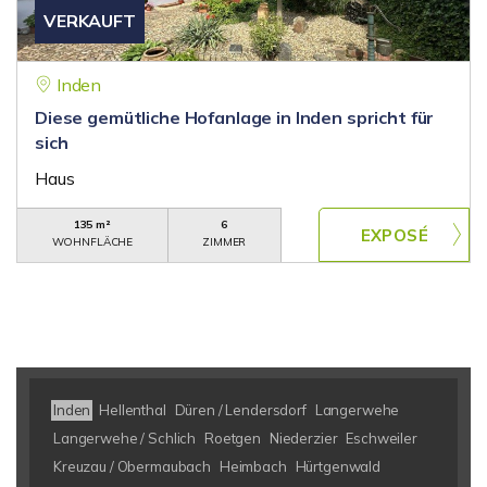
VERKAUFT
Inden
Diese gemütliche Hofanlage in Inden spricht für
sich
Haus
135 m²
6
WOHNFLÄCHE
ZIMMER
Inden
Hellenthal
Düren / Lendersdorf
Langerwehe
Langerwehe / Schlich
Roetgen
Niederzier
Eschweiler
Kreuzau / Obermaubach
Heimbach
Hürtgenwald