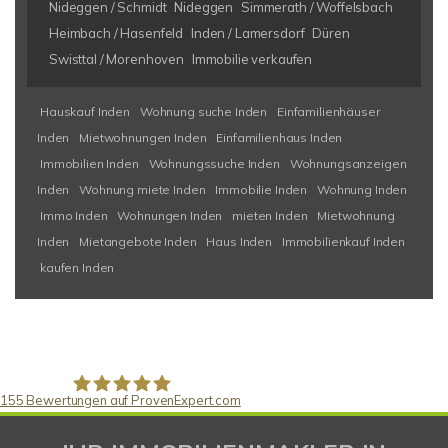
Nideggen / Schmidt
Nideggen
Simmerath / Woffelsbach
Heimbach / Hasenfeld
Inden / Lamersdorf
Düren
Swisttal / Morenhoven
Immobilie verkaufen
Hauskauf Inden
Wohnung suche Inden
Einfamilienhäuser
Inden
Mietwohnungen Inden
Einfamilienhaus Inden
Immobilien Inden
Wohnungssuche Inden
Wohnungsanzeigen
Inden
Wohnung miete Inden
Immobilie Inden
Wohnung Inden
Immo Inden
Wohnungen Inden
mieten Inden
Mietwohnung
Inden
Mietangebote Inden
Haus Inden
Immobilienkauf Inden
kaufen Inden
155
Bewertungen auf ProvenExpert.com
Gaspar Immobilienberatung