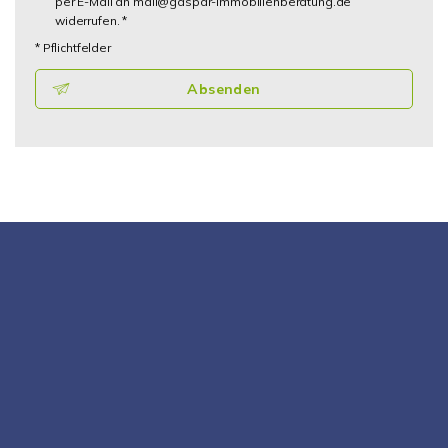
per E-Mail an mail@gaspar-immobilienberatung.de
widerrufen. *
* Pflichtfelder
Absenden