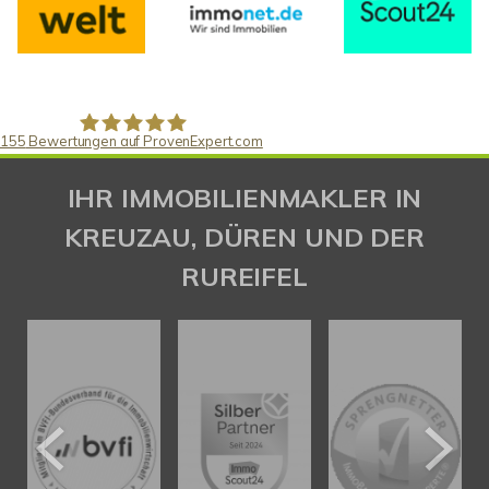
155
Bewertungen auf ProvenExpert.com
Gaspar Immobilienberatung
IHR IMMOBILIENMAKLER IN
KREUZAU, DÜREN UND DER
RUREIFEL