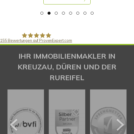
155
Bewertungen auf ProvenExpert.com
Gaspar Immobilienberatung
IHR IMMOBILIENMAKLER IN
KREUZAU, DÜREN UND DER
RUREIFEL