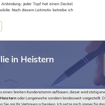
 Anbindung- jeder Topf hat einen Deckel,
bilie. Nach diesem Leitmotiv betreibe ich
ie in Heistern
its einen breiten Kundenstamm aufbauen, dieser wird stetig 
n
Heistern
oder Langerwehe sondern landesweit vorgestellt. Da
 Sie mir Ihr Vertrauen schenken. Ich setze mich immer für das 