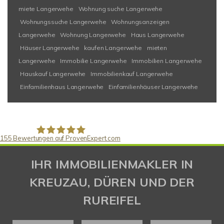
miete Langerwehe
Wohnung suche Langerwehe
Wohnungssuche Langerwehe
Wohnungsanzeigen
Langerwehe
Wohnung Langerwehe
Haus Langerwehe
Häuser Langerwehe
kaufen Langerwehe
mieten
Langerwehe
Immobilie Langerwehe
Immobilien Langerwehe
Hauskauf Langerwehe
Immobilienkauf Langerwehe
Einfamilienhaus Langerwehe
Einfamilienhäuser Langerwehe
155
Bewertungen auf ProvenExpert.com
Gaspar Immobilienberatung
IHR IMMOBILIENMAKLER IN
KREUZAU, DÜREN UND DER
RUREIFEL