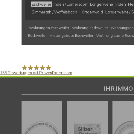
Eschweiler
Inden / Lamersdorf
Langerwehe
Inden
He
Simmerath / Woffelsbach
Hürtgenwald
Langerwehe / S
Wohnungen Eschweiler
Wohnung Eschweiler
Wohnungsanz
Eschweiler
Mietangebote Eschweiler
Wohnung suche Eschw
155
Bewertungen auf ProvenExpert.com
Gaspar Immobilienberatung
IHR IMMO