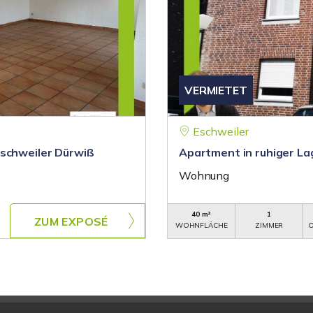
VERMIETET
Eschweiler
Eschweiler Dürwiß
Apartment in ruhiger La
Wohnung
40 m²
1
ZUM EXPOSÉ
WOHNFLÄCHE
ZIMMER
O