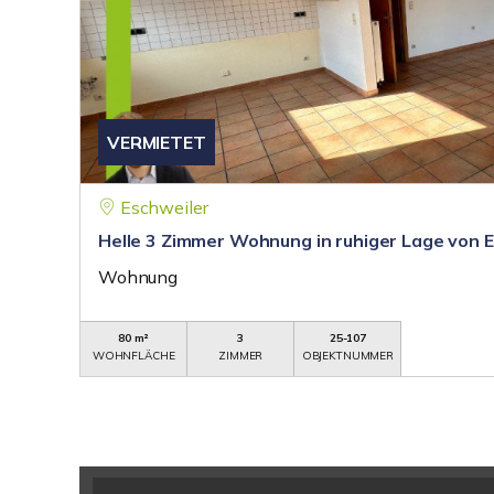
VERMIETET
Eschweiler
Helle 3 Zimmer Wohnung in ruhiger Lage von 
Wohnung
80 m²
3
25-107
WOHNFLÄCHE
ZIMMER
OBJEKTNUMMER