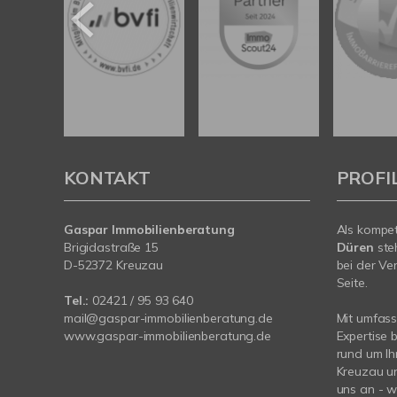
KONTAKT
PROFI
Gaspar Immobilienberatung
Als kompe
Brigidastraße 15
Düren
ste
D-52372 Kreuzau
bei der Ve
Seite.
Tel.:
02421 / 95 93 640
mail@gaspar-immobilienberatung.de
Mit umfas
www.gaspar-immobilienberatung.de
Expertise 
rund um Ih
Kreuzau un
uns an - wi