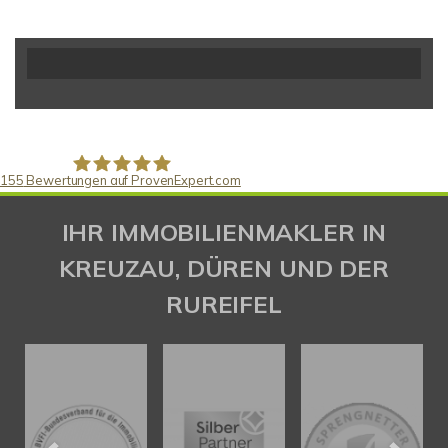
155
Bewertungen auf ProvenExpert.com
Gaspar Immobilienberatung
IHR IMMOBILIENMAKLER IN
KREUZAU, DÜREN UND DER
RUREIFEL