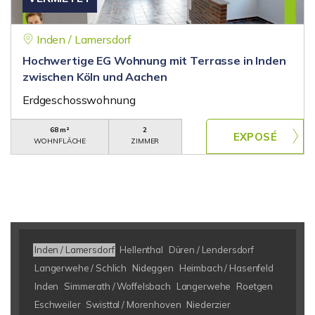
Inden / Lamersdorf
Hochwertige EG Wohnung mit Terrasse in Inden
zwischen Köln und Aachen
Erdgeschosswohnung
68 m²
2
WOHNFLÄCHE
ZIMMER
Inden / Lamersdorf
Hellenthal
Düren / Lendersdorf
Langerwehe / Schlich
Nideggen
Heimbach / Hasenfeld
Inden
Simmerath / Woffelsbach
Langerwehe
Roetgen
Eschweiler
Swisttal / Morenhoven
Niederzier