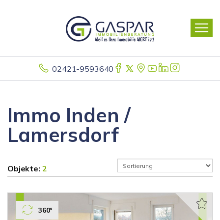
02421-9593640
Immo Inden /
Lamersdorf
Objekte:
2
360°