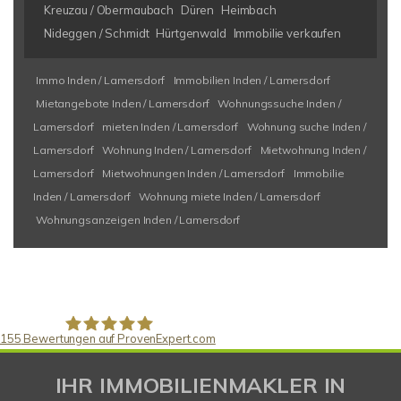
Kreuzau / Obermaubach
Düren
Heimbach
Nideggen / Schmidt
Hürtgenwald
Immobilie verkaufen
Immo Inden / Lamersdorf
Immobilien Inden / Lamersdorf
Mietangebote Inden / Lamersdorf
Wohnungssuche Inden /
Lamersdorf
mieten Inden / Lamersdorf
Wohnung suche Inden /
Lamersdorf
Wohnung Inden / Lamersdorf
Mietwohnung Inden /
Lamersdorf
Mietwohnungen Inden / Lamersdorf
Immobilie
Inden / Lamersdorf
Wohnung miete Inden / Lamersdorf
Wohnungsanzeigen Inden / Lamersdorf
155
Bewertungen auf ProvenExpert.com
Gaspar Immobilienberatung
IHR IMMOBILIENMAKLER IN