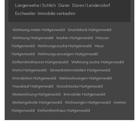
Langerwehe / Schlich
Düren
Düren / Lendersdorf
Eschweiler
Immobilie verkaufen
Wohnung miete Hürtgenwald
Grundstück Hürtgenwald
Wohnung Hürtgenwald
kaufen Hürtgenwald
Häuser
Hürtgenwald
Wohnungssuche Hürtgenwald
Haus
Hürtgenwald
Wohnungsanzeigen Hürtgenwald
Einfamilienhäuser Hürtgenwald
Wohnung suche Hürtgenwald
Immo Hürtgenwald
Gewerbeimmobilien Hürtgenwald
Immobilien Hürtgenwald
Mietwohnungen Hürtgenwald
Hauskauf Hürtgenwald
Grundstücke Hürtgenwald
Mietwohnung Hürtgenwald
Immobilie Hürtgenwald
Mietangebote Hürtgenwald
Wohnungen Hürtgenwald
mieten
Hürtgenwald
Einfamilienhaus Hürtgenwald