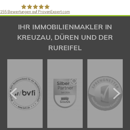
155
Bewertungen auf ProvenExpert.com
Gaspar Immobilienberatung
IHR IMMOBILIENMAKLER IN
KREUZAU, DÜREN UND DER
RUREIFEL