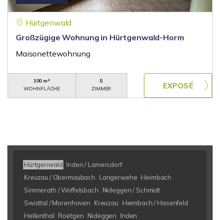
Hürtgenwald
Großzügige Wohnung in Hürtgenwald-Horm
Maisonettewohnung
100 m²
5
WOHNFLÄCHE
ZIMMER
Hürtgenwald
Inden / Lamersdorf
Kreuzau / Obermaubach
Langerwehe
Heimbach
Simmerath / Woffelsbach
Nideggen / Schmidt
Swisttal / Morenhoven
Kreuzau
Heimbach / Hasenfeld
Hellenthal
Roetgen
Nideggen
Inden