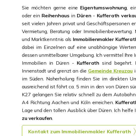
Sie möchten gerne eine
Eigentumswohnung
, e
oder ein
Reihenhaus
in
Düren
-
Kufferath
verka
seit vielen Jahren privat und Geschäftspersonen er
Vermietung, Beratung oder Immobilienbewertung.
und Marktkenntnis als
Immobilienmakler Kufferat
dabei im Einzelnen auf eine unabhängige Werterm
dessen unmittelbarer Umgebung. Ich vermittel Ihre I
Immobilien in Düren -
Kufferath
sind begehrt. D
Innenstadt und grenzt an die
Gemeinde Kreuzau
i
im Süden. Naherholung finden Sie im direkten 
ausreichend ist fährt ca. 5 min in den von Düren sü
K27 gelangen Sie relativ schnell zu dem Autobahn
A4 Richtung Aachen und Köln erreichen.
Kufferat
Lage und den tollen Ausblick über Düren. Ich helfe 
zu verkaufen
.
Kontakt zum Immobilienmakler Kufferath