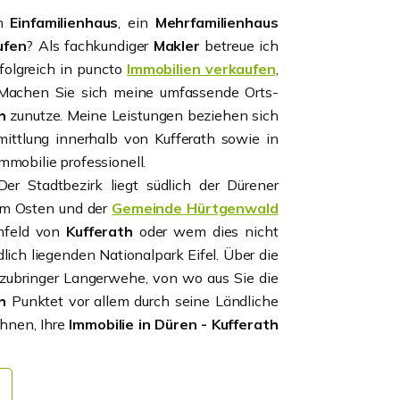
in
Einfamilienhaus
, ein
Mehrfamilienhaus
ufen
? Als fachkundiger
Makler
betreue ich
folgreich in puncto
Immobilien verkaufen
,
 Machen Sie sich meine umfassende Orts-
h
zunutze. Meine Leistungen beziehen sich
ittlung innerhalb von Kufferath sowie in
mmobilie professionell.
er Stadtbezirk liegt südlich der Dürener
m Osten und der
Gemeinde Hürtgenwald
Umfeld von
Kufferath
oder wem dies nicht
dlich liegenden Nationalpark Eifel. Über die
zubringer Langerwehe, von wo aus Sie die
h
Punktet vor allem durch seine Ländliche
Ihnen, Ihre
Immobilie in Düren - Kufferath