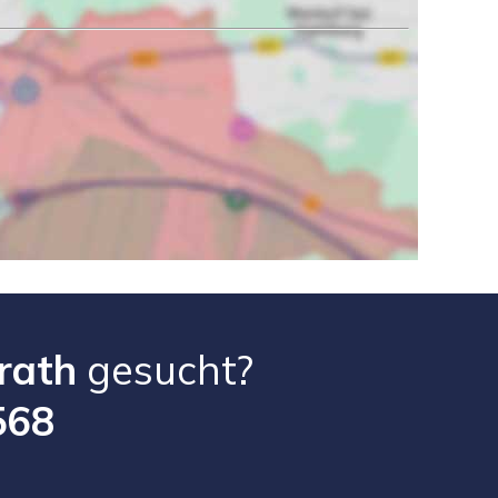
erath
gesucht?
568