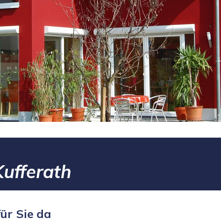
Kufferath
ür Sie da