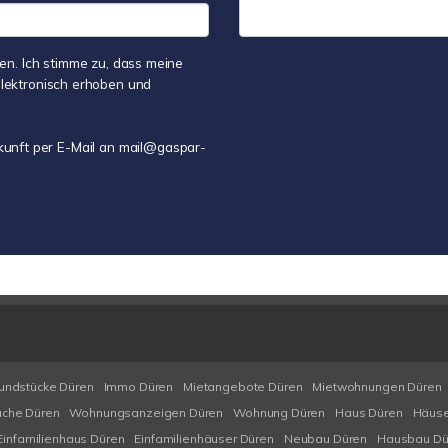
n. Ich stimme zu, dass meine
lektronisch erhoben und
ukunft per E-Mail an mail@gaspar-
undstücke Düren
Immo Düren
Mietangebote Düren
Mietwohnungen Düren
che Düren
Wohnungsanzeigen Düren
Wohnung Düren
Haus Düren
Häuse
Einfamilienhaus Düren
Einfamilienhäuser Düren
Neubau Düren
Hausbau Dü