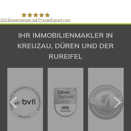
155
Bewertungen auf ProvenExpert.com
Gaspar Immobilienberatung
IHR IMMOBILIENMAKLER IN
KREUZAU, DÜREN UND DER
RUREIFEL