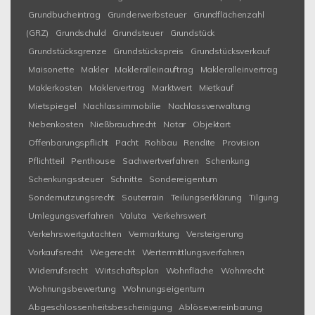
Grundbucheintrag
Grunderwerbsteuer
Grundflächenzahl
(GRZ)
Grundschuld
Grundsteuer
Grundstück
Grundstücksgrenze
Grundstückspreis
Grundstücksverkauf
Maisonette
Makler
Makleralleinauftrag
Makleralleinvertrag
Maklerkosten
Maklervertrag
Marktwert
Mietkauf
Mietspiegel
Nachlassimmobilie
Nachlassverwaltung
Nebenkosten
Nießbrauchrecht
Notar
Objektart
Offenbarungspflicht
Pacht
Rohbau
Rendite
Provision
Pflichtteil
Penthouse
Sachwertverfahren
Schenkung
Schenkungssteuer
Schnitte
Sondereigentum
Sondernutzungsrecht
Souterrain
Teilungserklärung
Tilgung
Umlegungsverfahren
Valuta
Verkehrswert
Verkehrswertgutachten
Vermarktung
Versteigerung
Vorkaufsrecht
Wegerecht
Wertermittlungsverfahren
Widerrufsrecht
Wirtschaftsplan
Wohnfläche
Wohnrecht
Wohnungsbewertung
Wohnungseigentum
Abgeschlossenheitsbescheinigung
Ablösevereinbarung