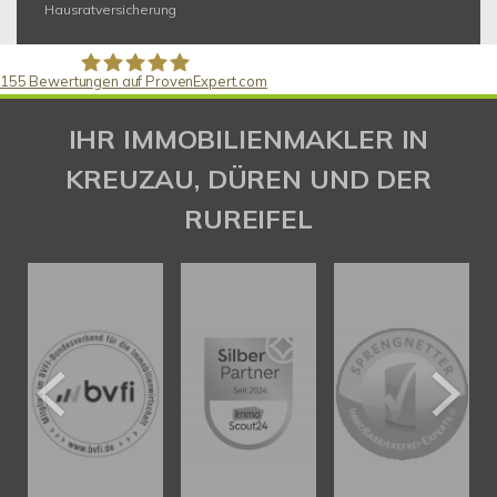
Hausratversicherung
155
Bewertungen auf ProvenExpert.com
Gaspar Immobilienberatung
IHR IMMOBILIENMAKLER IN
KREUZAU, DÜREN UND DER
RUREIFEL