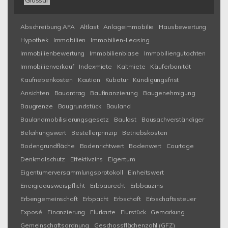
Glossar
Abschreibung AFA
Altlast
Anlageimmobilie
Hausbewertung
Hypothek
Immobilien
Immobilien-Leasing
Immobilienbewertung
Immobilienblase
Immobiliengutachten
Immobilienverkauf
Indexmiete
Kaltmiete
Käuferbonität
Kaufnebenkosten
Kaution
Kubatur
Kündigungsfrist
Ansichten
Bauantrag
Baufinanzierung
Baugenehmigung
Baugrenze
Baugrundstück
Bauland
Baulandmobilisierungsgesetz
Baulast
Bausachverständiger
Beleihungswert
Bestellerprinzip
Betriebskosten
Bodengrundfläche
Bodenrichtwert
Bodenwert
Courtage
Denkmalschutz
Effektivzins
Eigentum
Eigentümerversammlungsprotokoll
Einheitswert
Energieausweispflicht
Erbbaurecht
Erbbauzins
Erbengemeinschaft
Erbpacht
Erbschaft
Erbschaftssteuer
Exposé
Finanzierung
Flurkarte
Flurstück
Gemarkung
Gemeinschaftsordnung
Geschossflächenzahl (GFZ)