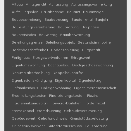
Altbau
Amtsgericht
Auflassung
Auflassungsvormerkung
Aufteilungsplan
Bauabnahme
Bauamt
Bauanzeige
Baubeschreibung
Baubetreuung
Baudenkmal
Baujahr
Bauleistungsversicherung
Bauordnung
Bauphase
Baupreisindex
Bauvertrag
Bauüberwachung
Beleihungsgrenze
Beleihungsobjekt
Bestandsimmobilie
Bodenbeschaffenheit
Bodensanierung
Bürgschaft
Fertighaus
Ertragswertverfahren
Ertragswert
Eigentumswohnung
Dachausbau
Dachgeschosswohnung
Denkmalabschreibung
Doppelhaushälfte
Eigenbedarfskündigung
Eigenkapital
Eigenleistung
Einfamilienhaus
Einliegerwohnung
Eigentümergemeinschaft
Erschließungskosten
Finanzierungskosten
Fixzins
Flächennutzungsplan
Forward-Darlehen
Fördermittel
Fremdkapital
Fremdnutzung
Gebäudeversicherung
Gebäudewert
Gehaltsnachweis
Grundstücksbelastung
Grundstücksverkehr
Gutachterausschuss
Hausordnung