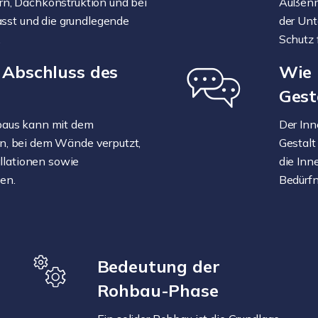
n, Dachkonstruktion und bei
Außenm
asst und die grundlegende
der Unt
.
Schutz 
 Abschluss des
Wie 
Gest
aus kann mit dem
Der Inn
, bei dem Wände verputzt,
Gestalt
allationen sowie
die In
den.
Bedürfn
Bedeutung der
Rohbau-Phase