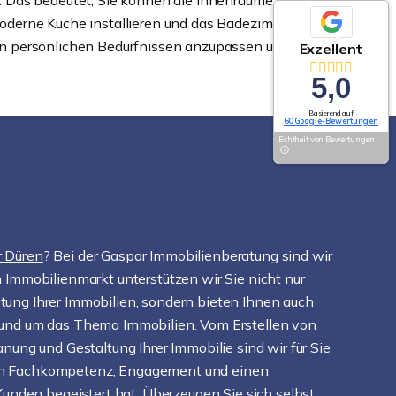
n. Das bedeutet, Sie können die Innenräume nach
moderne Küche installieren und das Badezimmer
en persönlichen Bedürfnissen anzupassen und zu
Exzellent
5,0
Basierend auf
60 Google-Bewertungen
Echtheit von Bewertungen
r Düren
? Bei der Gaspar Immobilienberatung sind wir
n Immobilienmarkt unterstützen wir Sie nicht nur
tung Ihrer Immobilien, sondern bieten Ihnen auch
 rund um das Thema Immobilien. Vom Erstellen von
anung und Gestaltung Ihrer Immobilie sind wir für Sie
ch Fachkompetenz, Engagement und einen
 Kunden begeistert hat. Überzeugen Sie sich selbst