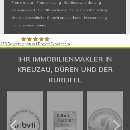
Fremdkapital
Fremdnutzung
Gebäudeversicherung
Gebäudewert
Gehaltsnachweis
Grundstücksbelastung
Grundstücksverkehr
Gutachterausschuss
Hausordnung
Hausratversicherung
155
Bewertungen auf ProvenExpert.com
Gaspar Immobilienberatung
IHR IMMOBILIENMAKLER IN
KREUZAU, DÜREN UND DER
RUREIFEL