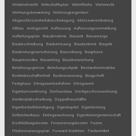
Widerrufsrecht
Wirtschaftsplan
Wohnfläche
Wohnrecht
Wohnungsbewertung
Wohnungseigentum
Abgeschlossenheitsbescheinigung
Ablösevereinbarung
Altbau
Amtsgericht
Auflassung
Auflassungsvormerkung
Aufteilungsplan
Bauabnahme
Bauamt
Bauanzeige
Baubeschreibung
Baubetreuung
Baudenkmal
Baujahr
Bauleistungsversicherung
Bauordnung
Bauphase
Baupreisindex
Bauvertrag
Bauüberwachung
Beleihungsgrenze
Beleihungsobjekt
Bestandsimmobilie
Bodenbeschaffenheit
Bodensanierung
Bürgschaft
Fertighaus
Ertragswertverfahren
Ertragswert
Eigentumswohnung
Dachausbau
Dachgeschosswohnung
Denkmalabschreibung
Doppelhaushälfte
Eigenbedarfskündigung
Eigenkapital
Eigenleistung
Einfamilienhaus
Einliegerwohnung
Eigentümergemeinschaft
Erschließungskosten
Finanzierungskosten
Fixzins
Flächennutzungsplan
Forward-Darlehen
Fördermittel