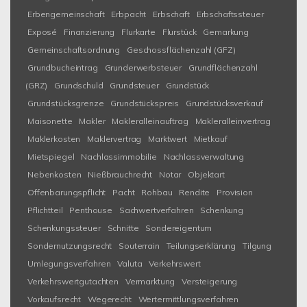
Erbengemeinschaft
Erbpacht
Erbschaft
Erbschaftssteuer
Exposé
Finanzierung
Flurkarte
Flurstück
Gemarkung
Gemeinschaftsordnung
Geschossflächenzahl (GFZ)
Grundbucheintrag
Grunderwerbsteuer
Grundflächenzahl
(GRZ)
Grundschuld
Grundsteuer
Grundstück
Grundstücksgrenze
Grundstückspreis
Grundstücksverkauf
Maisonette
Makler
Makleralleinauftrag
Makleralleinvertrag
Maklerkosten
Maklervertrag
Marktwert
Mietkauf
Mietspiegel
Nachlassimmobilie
Nachlassverwaltung
Nebenkosten
Nießbrauchrecht
Notar
Objektart
Offenbarungspflicht
Pacht
Rohbau
Rendite
Provision
Pflichtteil
Penthouse
Sachwertverfahren
Schenkung
Schenkungssteuer
Schnitte
Sondereigentum
Sondernutzungsrecht
Souterrain
Teilungserklärung
Tilgung
Umlegungsverfahren
Valuta
Verkehrswert
Verkehrswertgutachten
Vermarktung
Versteigerung
Vorkaufsrecht
Wegerecht
Wertermittlungsverfahren