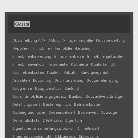
Glossar
Abschreibung AFA
Altlast
Anlageimmobilie
Hausbewertung
Hypothek
Immobilien
Immobilien-Leasing
Immobilienbewertung
Immobilienblase
Immobiliengutachten
Immobilienverkauf
Indexmiete
Kaltmiete
Käuferbonität
Kaufnebenkosten
Kaution
Kubatur
Kündigungsfrist
Ansichten
Bauantrag
Baufinanzierung
Baugenehmigung
Baugrenze
Baugrundstück
Bauland
Baulandmobilisierungsgesetz
Baulast
Bausachverständiger
Beleihungswert
Bestellerprinzip
Betriebskosten
Bodengrundfläche
Bodenrichtwert
Bodenwert
Courtage
Denkmalschutz
Effektivzins
Eigentum
Eigentümerversammlungsprotokoll
Einheitswert
Energieausweispflicht
Erbbaurecht
Erbbauzins