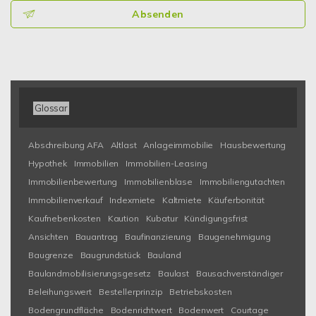
Absenden
Glossar
Abschreibung AFA
Altlast
Anlageimmobilie
Hausbewertung
Hypothek
Immobilien
Immobilien-Leasing
Immobilienbewertung
Immobilienblase
Immobiliengutachten
Immobilienverkauf
Indexmiete
Kaltmiete
Käuferbonität
Kaufnebenkosten
Kaution
Kubatur
Kündigungsfrist
Ansichten
Bauantrag
Baufinanzierung
Baugenehmigung
Baugrenze
Baugrundstück
Bauland
Baulandmobilisierungsgesetz
Baulast
Bausachverständiger
Beleihungswert
Bestellerprinzip
Betriebskosten
Bodengrundfläche
Bodenrichtwert
Bodenwert
Courtage