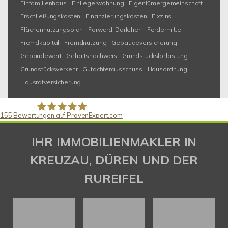
Einfamilienhaus
Einliegerwohnung
Eigentümergemeinschaft
Erschließungskosten
Finanzierungskosten
Fixzins
Flächennutzungsplan
Forward-Darlehen
Fördermittel
Fremdkapital
Fremdnutzung
Gebäudeversicherung
Gebäudewert
Gehaltsnachweis
Grundstücksbelastung
Grundstücksverkehr
Gutachterausschuss
Hausordnung
Hausratversicherung
155
Bewertungen auf ProvenExpert.com
Gaspar Immobilienberatung
IHR IMMOBILIENMAKLER IN
KREUZAU, DÜREN UND DER
RUREIFEL