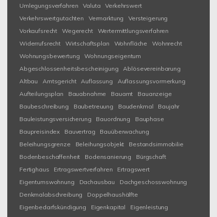
Umlegungsverfahren
Valuta
Verkehrswert
Verkehrswertgutachten
Vermarktung
Versteigerung
Vorkaufsrecht
Wegerecht
Wertermittlungsverfahren
Widerrufsrecht
Wirtschaftsplan
Wohnfläche
Wohnrecht
Wohnungsbewertung
Wohnungseigentum
Abgeschlossenheitsbescheinigung
Ablösevereinbarung
Altbau
Amtsgericht
Auflassung
Auflassungsvormerkung
Aufteilungsplan
Bauabnahme
Bauamt
Bauanzeige
Baubeschreibung
Baubetreuung
Baudenkmal
Baujahr
Bauleistungsversicherung
Bauordnung
Bauphase
Baupreisindex
Bauvertrag
Bauüberwachung
Beleihungsgrenze
Beleihungsobjekt
Bestandsimmobilie
Bodenbeschaffenheit
Bodensanierung
Bürgschaft
Fertighaus
Ertragswertverfahren
Ertragswert
Eigentumswohnung
Dachausbau
Dachgeschosswohnung
Denkmalabschreibung
Doppelhaushälfte
Eigenbedarfskündigung
Eigenkapital
Eigenleistung