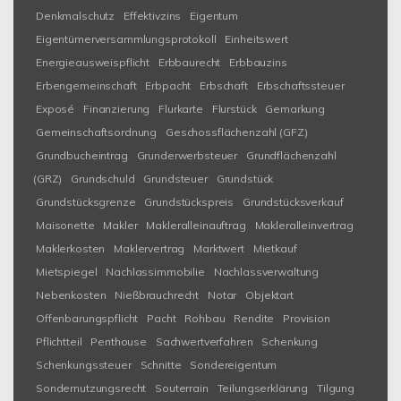
Denkmalschutz
Effektivzins
Eigentum
Eigentümerversammlungsprotokoll
Einheitswert
Energieausweispflicht
Erbbaurecht
Erbbauzins
Erbengemeinschaft
Erbpacht
Erbschaft
Erbschaftssteuer
Exposé
Finanzierung
Flurkarte
Flurstück
Gemarkung
Gemeinschaftsordnung
Geschossflächenzahl (GFZ)
Grundbucheintrag
Grunderwerbsteuer
Grundflächenzahl
(GRZ)
Grundschuld
Grundsteuer
Grundstück
Grundstücksgrenze
Grundstückspreis
Grundstücksverkauf
Maisonette
Makler
Makleralleinauftrag
Makleralleinvertrag
Maklerkosten
Maklervertrag
Marktwert
Mietkauf
Mietspiegel
Nachlassimmobilie
Nachlassverwaltung
Nebenkosten
Nießbrauchrecht
Notar
Objektart
Offenbarungspflicht
Pacht
Rohbau
Rendite
Provision
Pflichtteil
Penthouse
Sachwertverfahren
Schenkung
Schenkungssteuer
Schnitte
Sondereigentum
Sondernutzungsrecht
Souterrain
Teilungserklärung
Tilgung