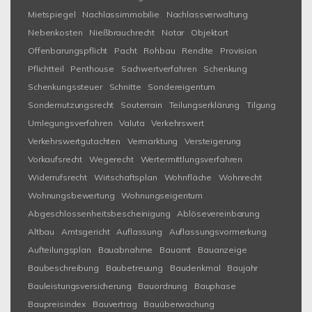
Mietspiegel
Nachlassimmobilie
Nachlassverwaltung
Nebenkosten
Nießbrauchrecht
Notar
Objektart
Offenbarungspflicht
Pacht
Rohbau
Rendite
Provision
Pflichtteil
Penthouse
Sachwertverfahren
Schenkung
Schenkungssteuer
Schnitte
Sondereigentum
Sondernutzungsrecht
Souterrain
Teilungserklärung
Tilgung
Umlegungsverfahren
Valuta
Verkehrswert
Verkehrswertgutachten
Vermarktung
Versteigerung
Vorkaufsrecht
Wegerecht
Wertermittlungsverfahren
Widerrufsrecht
Wirtschaftsplan
Wohnfläche
Wohnrecht
Wohnungsbewertung
Wohnungseigentum
Abgeschlossenheitsbescheinigung
Ablösevereinbarung
Altbau
Amtsgericht
Auflassung
Auflassungsvormerkung
Aufteilungsplan
Bauabnahme
Bauamt
Bauanzeige
Baubeschreibung
Baubetreuung
Baudenkmal
Baujahr
Bauleistungsversicherung
Bauordnung
Bauphase
Baupreisindex
Bauvertrag
Bauüberwachung