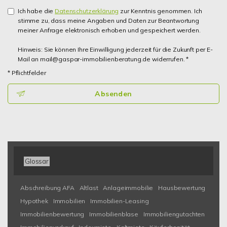
Ich habe die
Datenschutzerklärung
zur Kenntnis genommen. Ich
stimme zu, dass meine Angaben und Daten zur Beantwortung
meiner Anfrage elektronisch erhoben und gespeichert werden.
Hinweis: Sie können Ihre Einwilligung jederzeit für die Zukunft per E-
Mail an mail@gaspar-immobilienberatung.de widerrufen. *
* Pflichtfelder
Absenden
Glossar
Abschreibung AFA
Altlast
Anlageimmobilie
Hausbewertung
Hypothek
Immobilien
Immobilien-Leasing
Immobilienbewertung
Immobilienblase
Immobiliengutachten