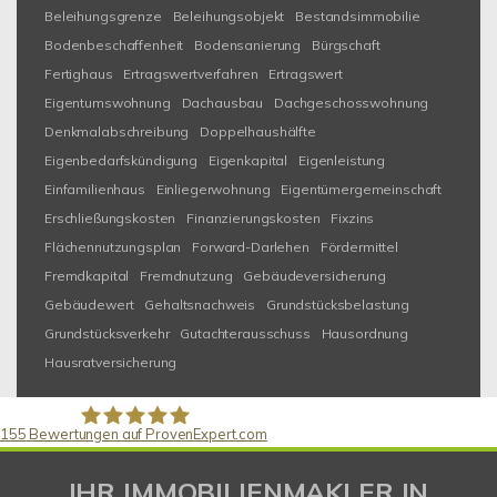
Beleihungsgrenze
Beleihungsobjekt
Bestandsimmobilie
Bodenbeschaffenheit
Bodensanierung
Bürgschaft
Fertighaus
Ertragswertverfahren
Ertragswert
Eigentumswohnung
Dachausbau
Dachgeschosswohnung
Denkmalabschreibung
Doppelhaushälfte
Eigenbedarfskündigung
Eigenkapital
Eigenleistung
Einfamilienhaus
Einliegerwohnung
Eigentümergemeinschaft
Erschließungskosten
Finanzierungskosten
Fixzins
Flächennutzungsplan
Forward-Darlehen
Fördermittel
Fremdkapital
Fremdnutzung
Gebäudeversicherung
Gebäudewert
Gehaltsnachweis
Grundstücksbelastung
Grundstücksverkehr
Gutachterausschuss
Hausordnung
Hausratversicherung
155
Bewertungen auf ProvenExpert.com
Gaspar Immobilienberatung
IHR IMMOBILIENMAKLER IN