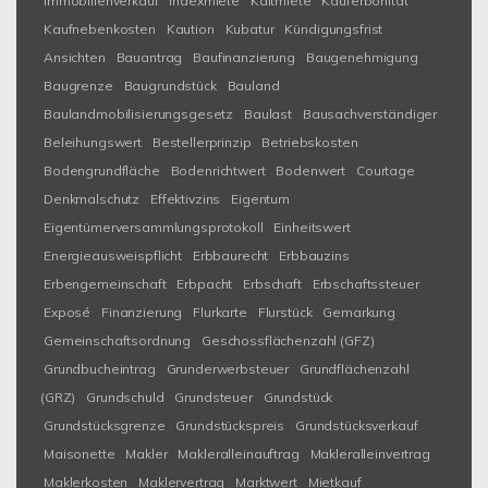
Immobilienverkauf
Indexmiete
Kaltmiete
Käuferbonität
Kaufnebenkosten
Kaution
Kubatur
Kündigungsfrist
Ansichten
Bauantrag
Baufinanzierung
Baugenehmigung
Baugrenze
Baugrundstück
Bauland
Baulandmobilisierungsgesetz
Baulast
Bausachverständiger
Beleihungswert
Bestellerprinzip
Betriebskosten
Bodengrundfläche
Bodenrichtwert
Bodenwert
Courtage
Denkmalschutz
Effektivzins
Eigentum
Eigentümerversammlungsprotokoll
Einheitswert
Energieausweispflicht
Erbbaurecht
Erbbauzins
Erbengemeinschaft
Erbpacht
Erbschaft
Erbschaftssteuer
Exposé
Finanzierung
Flurkarte
Flurstück
Gemarkung
Gemeinschaftsordnung
Geschossflächenzahl (GFZ)
Grundbucheintrag
Grunderwerbsteuer
Grundflächenzahl
(GRZ)
Grundschuld
Grundsteuer
Grundstück
Grundstücksgrenze
Grundstückspreis
Grundstücksverkauf
Maisonette
Makler
Makleralleinauftrag
Makleralleinvertrag
Maklerkosten
Maklervertrag
Marktwert
Mietkauf