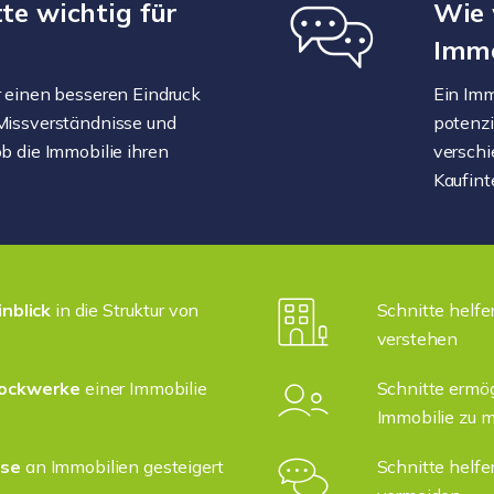
te wichtig für
Wie 
Immo
r einen besseren Eindruck
Ein Imm
Missverständnisse und
potenzi
b die Immobilie ihren
verschi
Kaufint
inblick
in die Struktur von
Schnitte helfe
verstehen
ockwerke
einer Immobilie
Schnitte ermö
Immobilie zu 
sse
an Immobilien gesteigert
Schnitte helfe