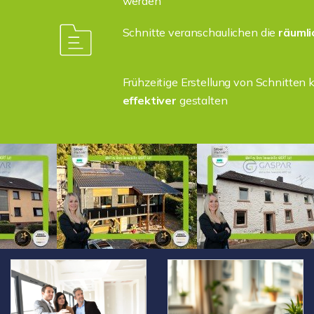
werden
Schnitte veranschaulichen die
räumli
Frühzeitige Erstellung von Schnitten
effektiver
gestalten