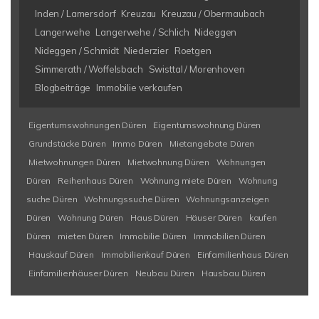
Inden / Lamersdorf
Kreuzau
Kreuzau / Obermaubach
Langerwehe
Langerwehe / Schlich
Nideggen
Nideggen / Schmidt
Niederzier
Roetgen
Simmerath / Woffelsbach
Swisttal / Morenhoven
Blogbeiträge
Immobilie verkaufen
Eigentumswohnungen Düren
Eigentumswohnung Düren
Grundstücke Düren
Immo Düren
Mietangebote Düren
Mietwohnungen Düren
Mietwohnung Düren
Wohnungen
Düren
Reihenhaus Düren
Wohnung miete Düren
Wohnung
suche Düren
Wohnungssuche Düren
Wohnungsanzeigen
Düren
Wohnung Düren
Haus Düren
Häuser Düren
kaufen
Düren
mieten Düren
Immobilie Düren
Immobilien Düren
Hauskauf Düren
Immobilienkauf Düren
Einfamilienhaus Düren
Einfamilienhäuser Düren
Neubau Düren
Hausbau Düren