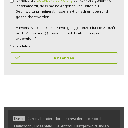
Ich habe die
Datenschutzerklärung
zur Kenntnis genommen.
Ich stimme zu, dass meine Angaben und Daten zur
Beantwortung meiner Anfrage elektronisch erhoben und
gespeichert werden.
Hinweis: Sie können Ihre Einwilligung jederzeit für die Zukunft
per E-Mail an mail@gaspar-immobilienberatung.de
widerrufen. *
* Pflichtfelder
Absenden
Düren
Düren / Lendersdorf
Eschweiler
Heimbach
Heimbach / Hasenfeld
Hellenthal
Hürtgenwald
Inden