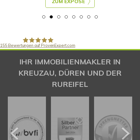
ZUM EXPOSE
155
Bewertungen auf ProvenExpert.com
Gaspar Immobilienberatung
IHR IMMOBILIENMAKLER IN
KREUZAU, DÜREN UND DER
RUREIFEL